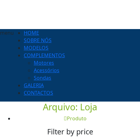
menu
HOME
SOBRE NÓS
MODELOS
COMPLEMENTOS
Motores
Acessórios
Sondas
GALERIA
CONTACTOS
Arquivo:
Loja
Produto
Filter by price